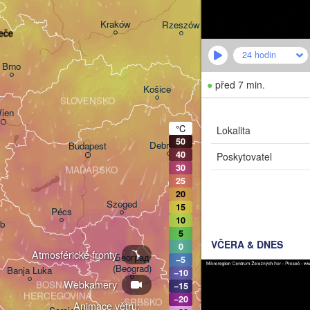
Львів

Kraków
Rzeszów
eče
(Lviv)
24 hodin
Brno
Івано-Франківськ

(Ivano-Frankivsk)
●
před 7 min.
Košice
Чернів
SLOVENSKO
(Cherni
ien
°C
Lokalita
50
Debrecen
Budapest
40
Poskytovatel
30
MAĎARSKO
Cluj-Napoca
25
20
Szeged
15
Pécs
10
eb
Sibiu
Brașov
5
RUMUNSKO
VČERA & DNES
0
Atmosférické fronty
Београд

−5
(Beograd)
Banja Luka
−10
Webkamery
Bucu
BOSNA A 

−15
Craiova
HERCEGOVINA
−20
SRBSKO
Animace větru: