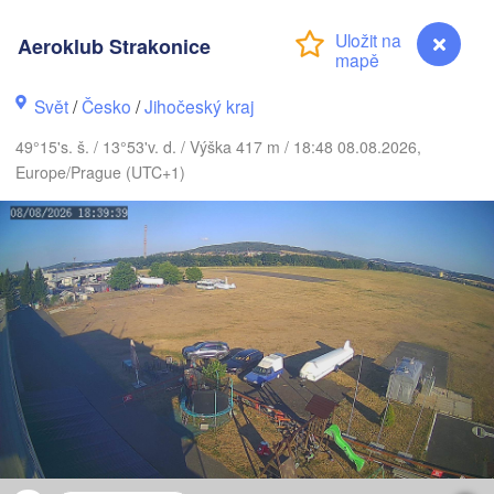
Aeroklub Strakonice
V
Gda
Rostock
Svět
/
Česko
/
Jihočeský kraj
Hamburg
Szczecin
49°15's. š. / 13°53'v. d. / Výška 417 m / 18:48 08.08.2026,
Bydgoszcz
men
Europe/Prague (UTC+1)
Berlin
Poznań
Hannover
Zielona Góra
NĚMECKO
Leipzig
Kassel
Wrocław
Dresden
am Main
Praha
ČESKO
Nürnberg
Aeroklub Strakonice
Brno