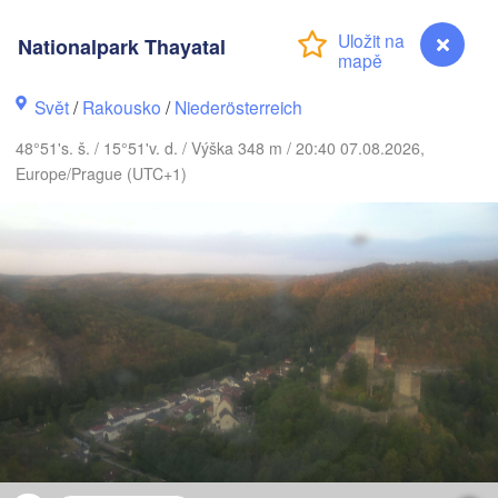
(Kalinin
Gdańsk
Nationalpark Thayatal
Koszalin
Rostock
Olszt
Svět
/
Rakousko
/
Niederösterreich
Szczecin
Bydgoszcz
48°51's. š. / 15°51'v. d. / Výška 348 m / 20:40 07.08.2026,
Europe/Prague (UTC+1)
Berlin
Poznań
Wa
Zielona Góra
Łódź
POLSKO
O
Leipzig
Wrocław
Dresden
Praha
Kraków
ČESKO
nberg
Brno
Nationalpark Thayatal