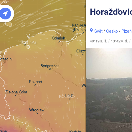
Šiauliai
Klaipėda
Horažďovi
LITVA
Калининград

(Kaliningrad)
Svět
/
Česko
/
Plzeň
V
Gdańsk
49°19's. š. / 13°42'v. d
Гродна
Olsztyn
(Hrodn
czecin
Bydgoszcz
Poznań
Брэст

Warszawa
(Brest)
Zielona Góra
Łódź
POLSKO
Lublin
Wrocław
raha
Льві
Kraków