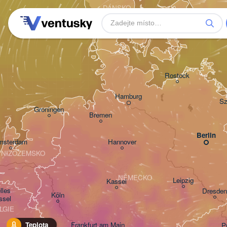
DÁNSKO
København
Rostock
Hamburg
Sz
Groningen
Bremen
Berlin
msterdam
Hannover
NIZOZEMSKO
NĚMECKO
Leipzig
Kassel
les 

Dresden
Köln
ssel
LGIE
Frankfurt am Main
Teplota
P