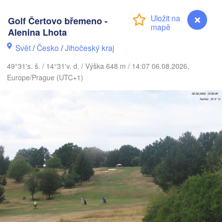
Golf Čertovo břemeno -
Alenina Lhota
Gdańsk
Koszalin
Svět
/
Česko
/
Jihočeský kraj
Rostock
49°31's. š. / 14°31'v. d. / Výška 648 m / 14:07 06.08.2026,
amburg
Szczecin
Europe/Prague (UTC+1)
Bydgoszcz
Berlin
Poznań
nover
Zielona Góra
Ł
POL
NĚMECKO
Leipzig
sel
Wrocław
Dresden
ain
Praha
ČESKO
Golf Čertovo břemeno - ...
Nürnberg