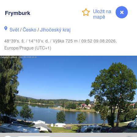
Gdańs
Koszalin
Rostock
Frymburk
Hamburg
Szczecin
Svět
/
Česko
/
Jihočeský kraj
Bydgoszcz
n
48°39's. š. / 14°10'v. d. / Výška 725 m / 09:52 09.08.2026,
Berlin
Europe/Prague (UTC+1)
Poznań
annover
Zielona Góra
PO
NĚMECKO
Leipzig
assel
Wrocław
Dresden
 Main
Praha
ČESKO
Nürnberg
Brno
gart
Frymburk