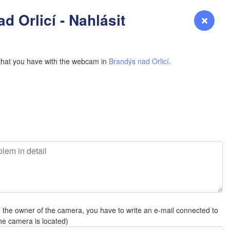
YOMING
d Orlicí - Nahlásit
Přihlášení
Premium
myVentusky
Předpověď
NEBRASKA
that you have with the webcam in
Brandýs nad Orlicí
.
Denver
COLORADO
KANS
e the owner of the camera, you have to write an e-mail connected to
OKLAH
he camera is located)
Ok
Amarillo