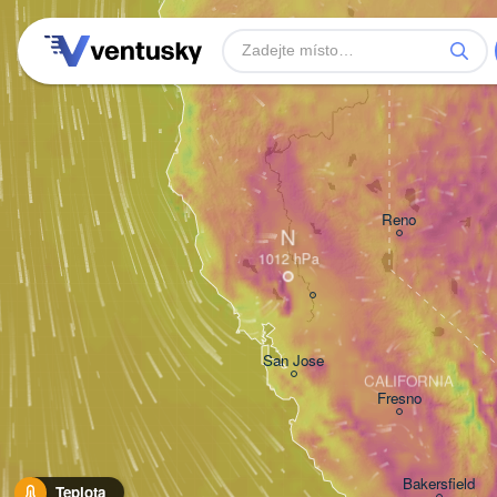
Reno
N
San Jose
CALIFORNIA
Fresno
Bakersfield
Teplota