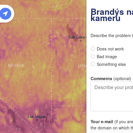
W
Brandýs na
kameru
Describe the problem 
Salt Lake City
Does not work
Bad image
Something else
NEVADA
UTAH
Comments
(optional)
Las Vegas
Your e-mail
(if you ar
the domain on which t