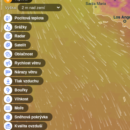
Santa Maria
Výška:
2 m nad zemí
Los Ange
Pocitová teplota
Srážky
Radar
Satelit
Oblačnost
Rychlost větru
Nárazy větru
Tlak vzduchu
Bouřky
Vlhkost
Moře
Sněhová pokrývka
Kvalita ovzduší