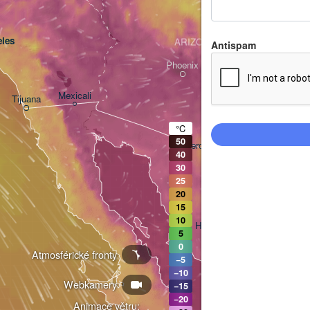
les
ARIZONA
Antispam
Phoenix
Mexicali
Tijuana
Tucson
°C
50
Heroica Nogales
40
30
25
20
15
10
Hermosillo
5
0
Atmosférické fronty
−5
−10
Webkamery
Ciudad Obregón
−15
−20
Animace větru: