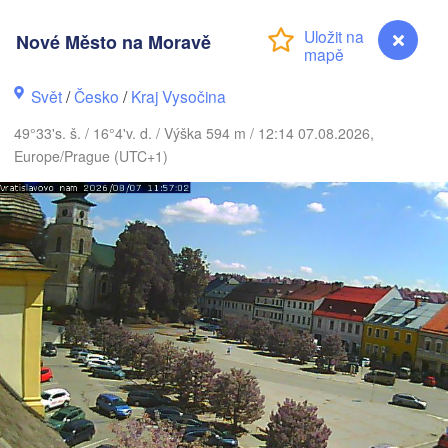
Калинингр
Nové Město na Moravě
(Kalining
Gdańsk
Koszalin
Svět
/
Česko
/
Kraj Vysočina
Rostock
Olszty
49°33's. š. / 16°4'v. d. / Výška 594 m / 12:14 07.08.2026,
Szczecin
Europe/Prague (UTC+1)
Bydgoszcz
Berlin
Poznań
War
Zielona Góra
Łódź
POLSKO
Leipzig
Wrocław
Dresden
Praha
Kraków
ČESKO
Nové Město na Moravě
berg