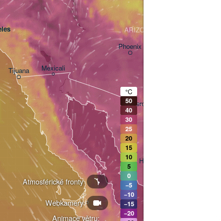
les
ARIZONA
Phoenix
Mexicali
Tijuana
Tucson
°C
50
Heroica Nogales
40
30
25
20
15
10
Hermosillo
5
0
Atmosférické fronty
−5
−10
Webkamery
Ciudad Obregón
−15
−20
Animace větru: