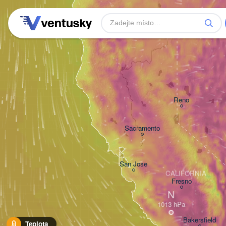
Reno
Sacramento
San Jose
CALIFORNIA
Fresno
N
Bakersfield
Teplota