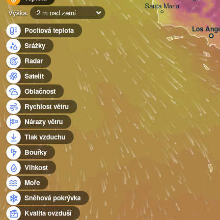
Santa Maria
Výška:
2 m nad zemí
Los Ange
Pocitová teplota
Srážky
Radar
Satelit
Oblačnost
Rychlost větru
Nárazy větru
Tlak vzduchu
Bouřky
Vlhkost
Moře
Sněhová pokrývka
Kvalita ovzduší