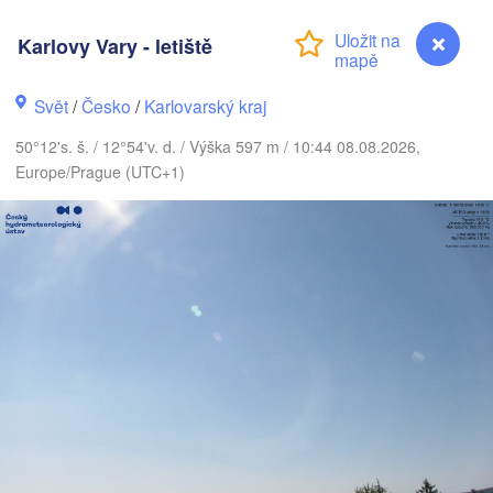
DÁNSKO
København
Karlovy Vary - letiště
Svět
/
Česko
/
Karlovarský kraj
50°12's. š. / 12°54'v. d. / Výška 597 m / 10:44 08.08.2026,
Koszalin
Rostock
Europe/Prague (UTC+1)
Hamburg
Szczecin
V
Byd
Bremen
Berlin
Poznań
Hannover
Zielona Góra
NĚMECKO
Leipzig
Kassel
Wrocław
Dresden
Karlovy Vary - letiště
kfurt am Main
Praha