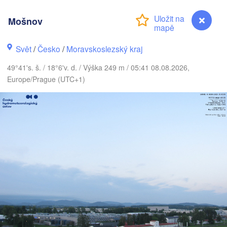
Mošnov
Калининград

(Kaliningrad)
Gdańsk
Svět
/
Česko
/
Moravskoslezský kraj
Koszalin
Olsztyn
49°41's. š. / 18°6'v. d. / Výška 249 m / 05:41 08.08.2026,
Europe/Prague (UTC+1)
Szczecin
Bydgoszcz
erlin
Poznań
Warszawa
Zielona Góra
Łódź
POLSKO
Lublin
Wrocław
Dresden
Praha
Kraków
Rzeszów
Mošnov
ČESKO