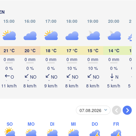
EN
15:00
16:00
17:00
18:00
19:00
20:00
21:
21 °C
20 °C
18 °C
17 °C
15 °C
14 °C
14 
0 mm
0 mm
0 mm
0 mm
0 mm
0 mm
0 
0 %
0 %
0 %
10 %
10 %
0 %
0 
Riohacha
O
NO
NO
NO
NO
N
Barranquilla
Maracaibo
11 km/h
8 km/h
9 km/h
8 km/h
8 km/h
5 km/h
5 k
Valledupar
Panamá
Méri
PANAMA
Cúcuta
Apartadó
SO
MO
DI
MI
DO
FR
A