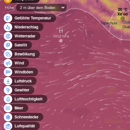
Höhe:
2 m über dem Boden
Xe’oo
Gefühlte Temperatur
Ciud
Tapachula
Gua
Niederschlag
H
Wetterradar
Satellit
Bewölkung
Wind
Windböen
Luftdruck
Gewitter
Luftfeuchtigkeit
Meer
Schneedecke
Luftqualität