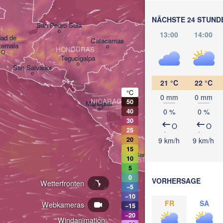
NÄCHSTE 24 STUND
San Pedro Sula
13:00
14:00
ad de 

Catacamas
temala
HONDURAS
Tegucigalpa
San Salvador
21 °C
22 °C
°C
0 mm
0 mm
NICARAGUA
50
Managua
0 %
0 %
40
30
O
O
25
20
9 km/h
9 km/h
15
San José
10
COSTA RICA
5
0
VORHERSAGE
Wetterfronten
−5
−10
FR
SA
Webkameras
−15
−20
Windanimation: