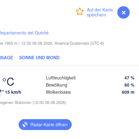
Nassau
Anmelden
Premium
myVentusky
Vorhersage
Departamento del Quiché
öhe 1955 m / 12:32 06.08.2026, America/Guatemala (UTC-6)
Santa Clara
RSAGE
SONNE UND MOND
Ciego de Ávila
KUBA
Camagüey
Holguín
 °C
Luftfeuchtigkeit
47 %
Bewölkung
80 %
15 km/h
Wolkenbasis
609 m
egenen Stationen (12:00 06.08.2026)
HAITI
DOMI
R
Jérémie
Port-au-Prince
Kingston
Radar-Karte öffnen