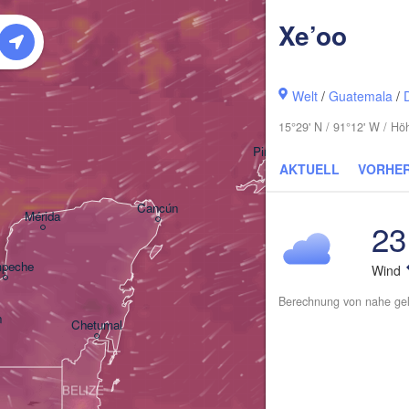
Xe’oo
Welt
/
Guatemala
/
La Habana
15°29' N / 91°12' W / H
Pinar del Río
AKTUELL
VORHE
Cancún
Mérida
23
peche
Wind
Berechnung von nahe gel
n
Chetumal
BELIZE