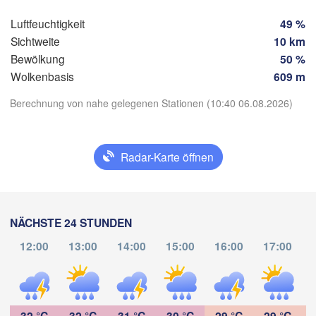
Tapachu
Luftfeuchtigkeit
49 %
Sichtweite
10 km
Bewölkung
50 %
Wolkenbasis
609 m
Berechnung von nahe gelegenen Stationen (10:40 06.08.2026)
App herunterladen
Radar-Karte öffnen
Temperatur
2 m über dem Boden
NÄCHSTE 24 STUNDEN
Mo
Di
Mi
Do
Fr
Sa
So
12:00
13:00
14:00
15:00
16:00
17:00
03. Aug
04. Aug
05. Aug
06. Aug
07. Aug
08. Aug
09. Aug
15
16
17
18
19
20
21
:00
:00
:00
:00
:00
:00
:00
32 °C
32 °C
31 °C
30 °C
29 °C
29 °C