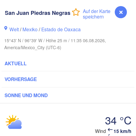
San Juan Piedras Negras
Ciudad Victoria
Welt
/
Mexiko
/
Estado de Oaxaca
Tampico
 Luis Potosí
15°43' N / 96°39' W / Höhe 25 m / 11:35 06.08.2026,
America/Mexico_City (UTC-6)
ón
Querétaro
Poza Rica
AKTUELL
Ciudad de México
VORHERSAGE
Veracruz
Ciudad de
Tehuacán
SONNE UND MOND
Coatzacoalcos
Oaxaca de Juárez
Acapulco
34 °C
Tuxtla Gutiérrez
Wind
15 km/h
San Juan Piedras Negras