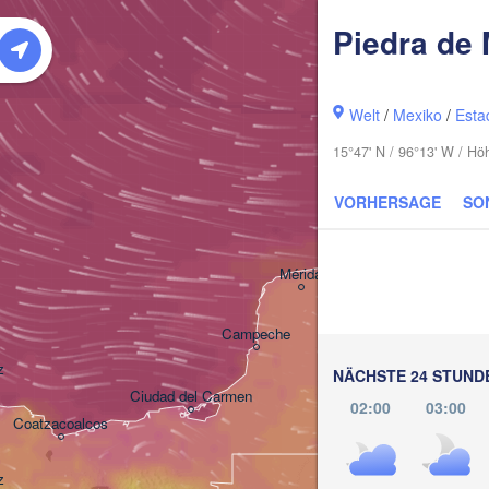
Piedra de
Welt
/
Mexiko
/
Esta
15°47' N / 96°13' W / H
VORHERSAGE
SO
Cancún
Mérida
Campeche
z
NÄCHSTE 24 STUND
Ciudad del Carmen
Chetumal
02:00
03:00
Coatzacoalcos
z
BELIZE