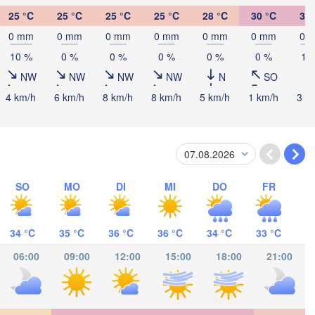
25 °C
25 °C
25 °C
25 °C
28 °C
30 °C
31 
0 mm
0 mm
0 mm
0 mm
0 mm
0 mm
0 
10 %
0 %
0 %
0 %
0 %
0 %
10
camas
NW
NW
NW
NW
N
SO
4 km/h
6 km/h
8 km/h
8 km/h
5 km/h
1 km/h
3 k
RAGUA
a
SO
MO
DI
MI
DO
FR
H
34 °C
35 °C
36 °C
36 °C
34 °C
33 °C
06:00
09:00
12:00
15:00
18:00
21:00
Panamá
PANAMA
Apartadó