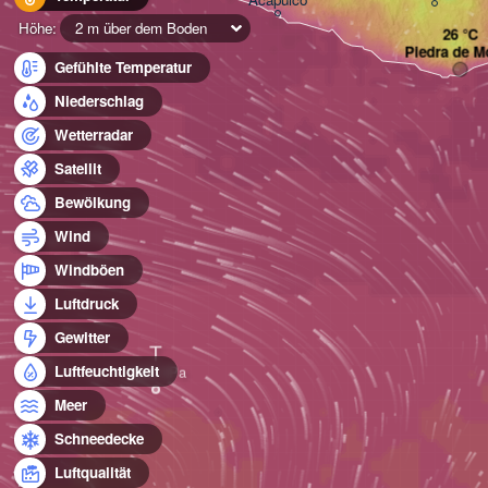
Höhe:
2 m über dem Boden
Piedra de M
Gefühlte Temperatur
Niederschlag
Wetterradar
Satellit
Bewölkung
Wind
Windböen
Luftdruck
Gewitter
T
Luftfeuchtigkeit
Meer
Schneedecke
Luftqualität
T