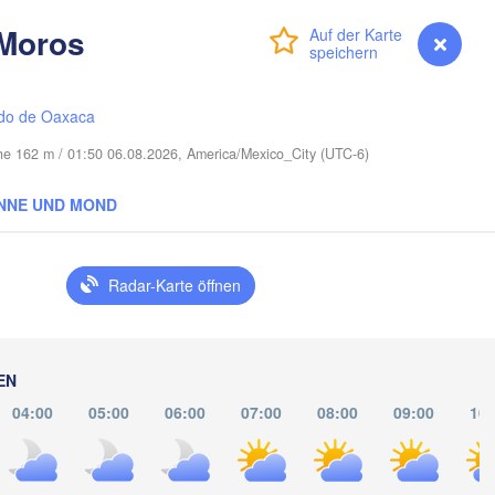
Miami
 Moros
Anmelden
Premium
myVentusky
Vorhersage
Nassau
do de Oaxaca
öhe 162 m / 01:50 06.08.2026, America/Mexico_City (UTC-6)
La Habana
Pinar del Río
Santa Clara
NNE UND MOND
Ciego de Ávila
KUBA
Camagüey
Holgu
Radar-Karte öffnen
EN
04:00
05:00
06:00
07:00
08:00
09:00
10:
Kingston