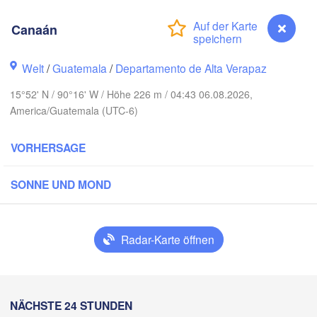
Canaán
Welt
/
Guatemala
/
Departamento de Alta Verapaz
15°52' N / 90°16' W / Höhe 226 m / 04:43 06.08.2026,
America/Guatemala (UTC-6)
Cancún
Mérida
VORHERSAGE
Campeche
SONNE UND MOND
Ciudad del Carmen
Chetumal
oatzacoalcos
Radar-Karte öffnen
BELIZE
Tuxtla Gutiérrez
Canaán
NÄCHSTE 24 STUNDEN