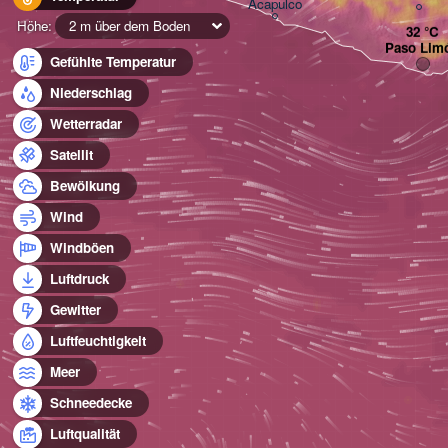
Acapulco
Höhe:
2 m über dem Boden
Paso Lim
Gefühlte Temperatur
Niederschlag
Wetterradar
Satellit
Bewölkung
Wind
Windböen
Luftdruck
Gewitter
Luftfeuchtigkeit
Meer
Schneedecke
Luftqualität