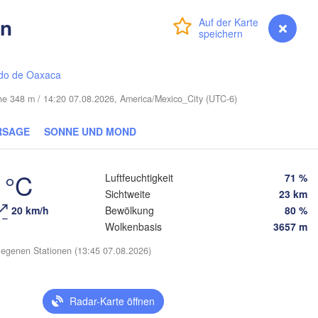
Miami
ón
Anmelden
Premium
myVentusky
Vorhersage
Nassau
do de Oaxaca
öhe 348 m / 14:20 07.08.2026, America/Mexico_City (UTC-6)
La Habana
Pinar del Río
Santa Clara
RSAGE
SONNE UND MOND
Ciego de Ávila
KUBA
Camagüey
 °C
Luftfeuchtigkeit
71 %
Ho
Sichtweite
23 km
20 km/h
Bewölkung
80 %
Wolkenbasis
3657 m
egenen Stationen (13:45 07.08.2026)
Kingst
Radar-Karte öffnen