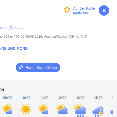
Miami
Anmelden
Premium
myVentusky
Vorhersage
Nassau
do de Oaxaca
öhe 659 m / 06:06 06.08.2026, America/Mexico_City (UTC-6)
La Habana
Pinar del Río
NNE UND MOND
Santa Clara
Ciego de Ávila
KUBA
Camagüey
Radar-Karte öffnen
Hol
EN
09:00
10:00
11:00
12:00
13:00
14:00
15:
Kingsto