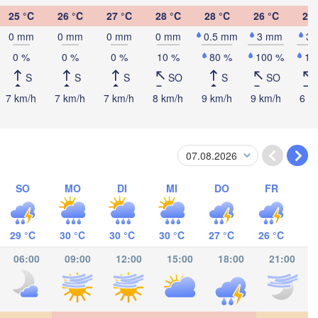
25 °C
26 °C
27 °C
28 °C
28 °C
26 °C
25 
0 mm
0 mm
0 mm
0 mm
0.5 mm
3 mm
3
0 %
0 %
0 %
10 %
80 %
100 %
10
tacamas
S
S
S
SO
S
SO
7 km/h
7 km/h
7 km/h
8 km/h
9 km/h
9 km/h
6 k
CARAGUA
gua
SO
MO
DI
MI
DO
FR
San José
29 °C
30 °C
30 °C
30 °C
27 °C
26 °C
COSTA RICA
06:00
09:00
12:00
15:00
18:00
21:00
Panamá
PANAMA
Aparta