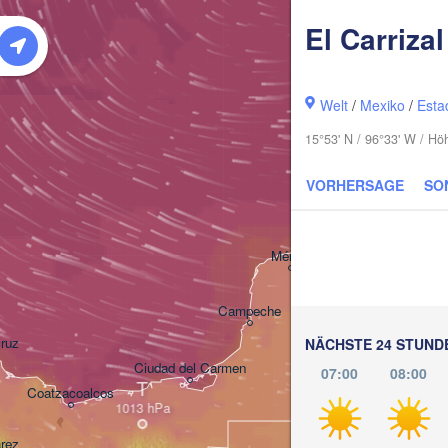
El Carrizal
Welt
/
Mexiko
/
Esta
15°53' N / 96°33' W / H
VORHERSAGE
SO
Cancún
Mérida
Campeche
ruz
NÄCHSTE 24 STUND
Ciudad del Carmen
07:00
08:00
Chetumal
T
Coatzacoalcos
rez
BELIZE