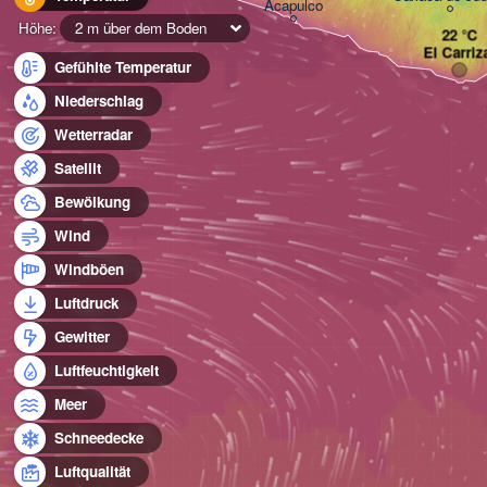
Acapulco
Höhe:
2 m über dem Boden
El Carriz
Gefühlte Temperatur
Niederschlag
Wetterradar
Satellit
Bewölkung
Wind
Windböen
Luftdruck
Gewitter
Luftfeuchtigkeit
Meer
Schneedecke
Luftqualität