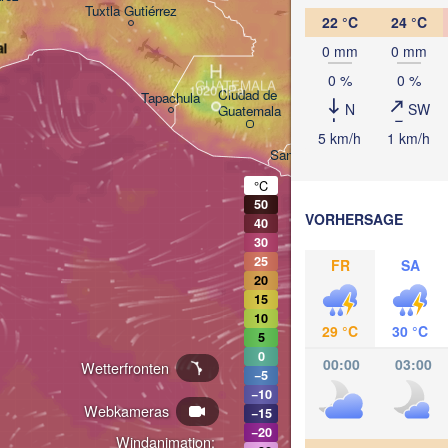
Tuxtla Gutiérrez
22 °C
24 °C
al
0 mm
0 mm
H
San Pedro Sula
0 %
0 %
GUATEMALA
Ciudad de 

Tapachula
Ca
N
SW
Guatemala
HONDURAS
Tegucigalpa
5 km/h
1 km/h
San Salvador
°C
50
VORHERSAGE
NI
40
Mana
30
25
FR
SA
20
15
10
29 °C
30 °C
5
0
00:00
03:00
Wetterfronten
−5
−10
Webkameras
−15
−20
Windanimation: