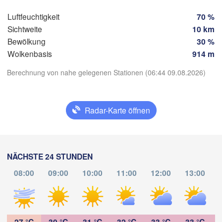
GU
Luftfeuchtigkeit
70 %
Tapachula
Sichtweite
10 km
Bewölkung
30 %
Wolkenbasis
914 m
Berechnung von nahe gelegenen Stationen (06:44 09.08.2026)
App herunterladen
Radar-Karte öffnen
Temperatur
2 m über dem Boden
NÄCHSTE 24 STUNDEN
Do
Fr
Sa
So
Mo
Di
Mi
08:00
09:00
10:00
11:00
12:00
13:00
06. Aug
07. Aug
08. Aug
09. Aug
10. Aug
11. Aug
12. Aug
11
12
13
14
15
16
17
:00
:00
:00
:00
:00
:00
:00
27 °C
30 °C
31 °C
32 °C
33 °C
33 °C