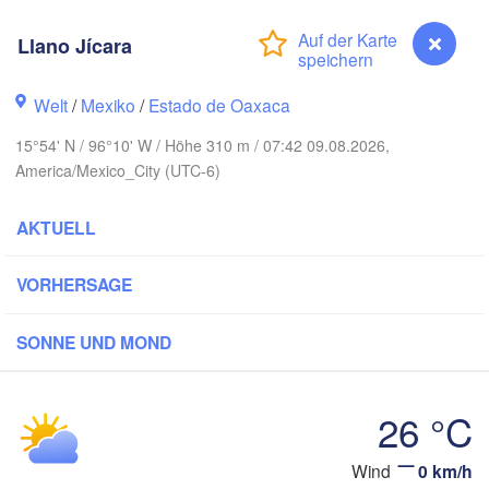
Llano Jícara
H
Ciudad Victoria
Welt
/
Mexiko
/
Estado de Oaxaca
Tampico
is Potosí
15°54' N / 96°10' W / Höhe 310 m / 07:42 09.08.2026,
America/Mexico_City (UTC-6)
AKTUELL
Querétaro
Poza Rica
VORHERSAGE
Ciudad de México
Veracruz
Ciudad del C
Tehuacán
SONNE UND MOND
Coatzacoalcos
Oaxaca de Juárez
26 °C
Acapulco
Tuxtla Gutiérrez
Wind
0 km/h
Llano Jícara