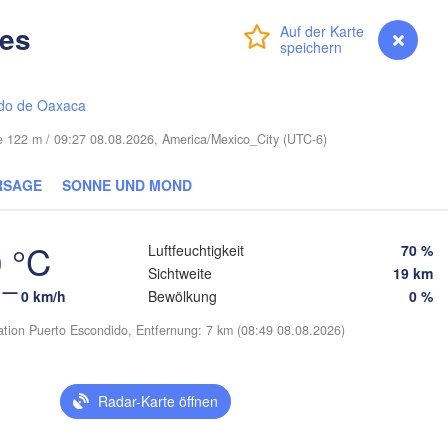
Miami
es
Anmelden
Premium
myVentusky
Vorhersage
Nassau
do de Oaxaca
e 122 m / 09:27 08.08.2026, America/Mexico_City (UTC-6)
La Habana
RSAGE
SONNE UND MOND
Pinar del Río
Santa Clara
Ciego de Ávila
KUBA
Camagüey
 °C
ún
Luftfeuchtigkeit
70 %
Sichtweite
19 km
0 km/h
Bewölkung
0 %
ation Puerto Escondido, Entfernung: 7 km (08:49 08.08.2026)
Radar-Karte öffnen
Kin