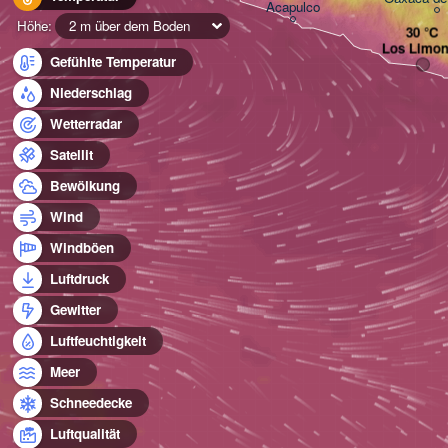
Acapulco
Höhe:
2 m über dem Boden
Los Limo
Gefühlte Temperatur
Niederschlag
Wetterradar
Satellit
Bewölkung
Wind
Windböen
Luftdruck
Gewitter
Luftfeuchtigkeit
Meer
Schneedecke
Luftqualität