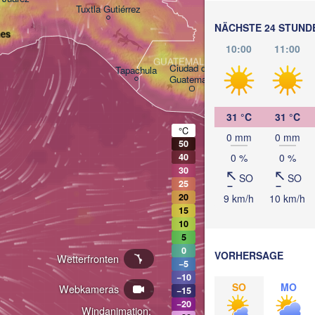
BELIZE
Tuxtla Gutiérrez
NÄCHSTE 24 STUND
nes
10:00
11:00
San Pedro Sula
GUATEMALA
Ciudad de 

Tapachula
Guatemala
HONDURA
Tegucigal
San Salvador
31 °C
31 °C
°C
0 mm
0 mm
50
0 %
0 %
40
M
30
SO
SO
25
20
9 km/h
10 km/h
15
10
5
0
VORHERSAGE
Wetterfronten
−5
−10
SO
MO
Webkameras
−15
−20
Windanimation: