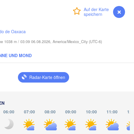
Miami
Anmelden
Premium
myVentusky
Vorhersage
Nassau
do de Oaxaca
öhe 1038 m / 03:09 06.08.2026, America/Mexico_City (UTC-6)
La Habana
NNE UND MOND
Pinar del Río
Santa Clara
Ciego de Ávila
KUBA
Camagüey
Radar-Karte öffnen
Hol
EN
06:00
07:00
08:00
09:00
10:00
11:00
12:
Kingsto