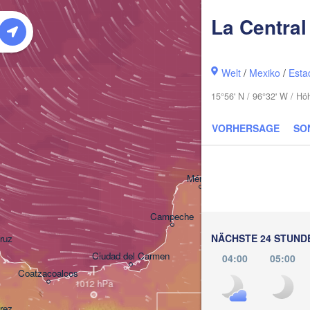
La Central
Welt
/
Mexiko
/
Esta
15°56' N / 96°32' W / H
VORHERSAGE
SO
Cancún
Mérida
Campeche
NÄCHSTE 24 STUND
ruz
Ciudad del Carmen
04:00
05:00
Chetumal
T
Coatzacoalcos
rez