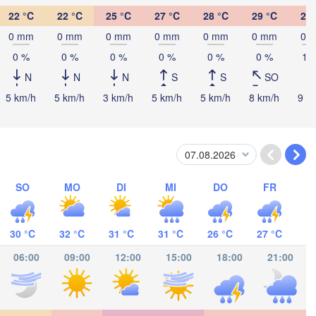
22 °C
22 °C
25 °C
27 °C
28 °C
29 °C
29 
0 mm
0 mm
0 mm
0 mm
0 mm
0 mm
0 
0 %
0 %
0 %
0 %
0 %
0 %
10
acamas
N
N
N
S
S
SO
5 km/h
5 km/h
3 km/h
5 km/h
5 km/h
8 km/h
9 k
CARAGUA
gua
SO
MO
DI
MI
DO
FR
30 °C
32 °C
31 °C
31 °C
26 °C
27 °C
San José
COSTA RICA
06:00
09:00
12:00
15:00
18:00
21:00
Panamá
PANAMA
Aparta