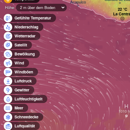
Acapulco
Höhe:
2 m über dem Boden
La Centra
Gefühlte Temperatur
Niederschlag
Wetterradar
Satellit
Bewölkung
Wind
Windböen
Luftdruck
Gewitter
Luftfeuchtigkeit
H
Meer
Schneedecke
Luftqualität