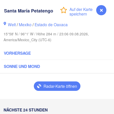
Santa María Petatengo
Ciudad Victoria
Welt
/
Mexiko
/
Estado de Oaxaca
Tampico
15°58' N / 96°1' W / Höhe 284 m / 23:06 09.08.2026,
s Potosí
America/Mexico_City (UTC-6)
VORHERSAGE
uerétaro
Poza Rica
C
SONNE UND MOND
Ciudad de México
Veracruz
Ciudad del C
Tehuacán
T
H
Coatzacoalcos
Radar-Karte öffnen
Oaxaca de Juárez
Acapulco
Tuxtla Gutiérrez
Santa María Petatengo
NÄCHSTE 24 STUNDEN