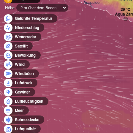
Acapulco
Höhe:
2 m über dem Boden
Agua Zar
Gefühlte Temperatur
Niederschlag
Wetterradar
Satellit
Bewölkung
Wind
Windböen
Luftdruck
Gewitter
Luftfeuchtigkeit
Meer
Schneedecke
Luftqualität