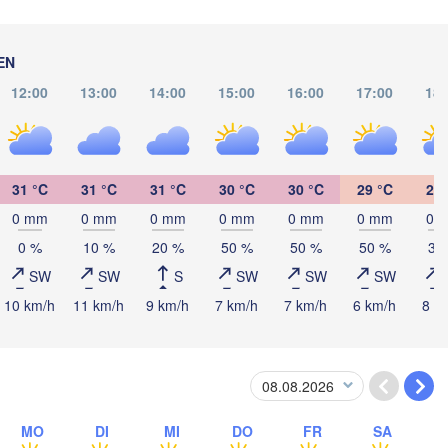
EN
12:00
13:00
14:00
15:00
16:00
17:00
18:
Catacamas
RAS
alpa
31 °C
31 °C
31 °C
30 °C
30 °C
29 °C
29 
0 mm
0 mm
0 mm
0 mm
0 mm
0 mm
0 
NICARAGUA
Managua
0 %
10 %
20 %
50 %
50 %
50 %
30
SW
SW
S
SW
SW
SW
10 km/h
11 km/h
9 km/h
7 km/h
7 km/h
6 km/h
8 k
San José
COSTA RICA
Panamá
PANAMA
MO
DI
MI
DO
FR
SA