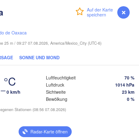
Miami
a
Anmelden
Premium
myVentusky
Vorhersage
Nass
do de Oaxaca
he 25 m / 09:27 07.08.2026, America/Mexico_City (UTC-6)
La Habana
RSAGE
SONNE UND MOND
Pinar del Río
Santa Clara
Ciego de Ávila
KUBA
Camagüey
 °C
Luftfeuchtigkeit
70 %
ncún
Luftdruck
1014 hPa
0 km/h
Sichtweite
23 km
Bewölkung
0 %
egenen Stationen (08:56 07.08.2026)
K
Radar-Karte öffnen