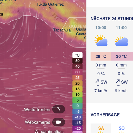
BELIZE
Tuxtla Gutiérrez
ca
NÄCHSTE 24 STUND
San Pedro Sula
GUATEMALA
10:00
11:00
Ciudad de 

Tapachula
Guatemala
HONDU
Tegucig
San Salvador
°C
29 °C
30 °C
50
0 mm
0 mm
40
30
0 %
0 %
25
SW
SW
20
15
7 km/h
9 km/h
10
5
0
Wetterfronten
−5
VORHERSAGE
−10
Webkameras
−15
SA
SO
−20
Windanimation: