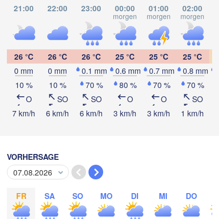
San Pedro Sula
21:00
22:00
23:00
00:00
01:00
02:00
GUATEMALA
Ciudad de 

morgen
morgen
morgen
m
Tapachula
Catacamas
Guatemala
HONDURAS
Tegucigalpa
San Salvador
26 °C
26 °C
26 °C
25 °C
25 °C
25 °C
0 mm
0 mm
0.1 mm
0.6 mm
0.7 mm
0.8 mm
NICARAGUA
Managua
App herunterladen
10 %
10 %
70 %
80 %
70 %
70 %
O
SO
SO
O
O
SO
Temperatur
7 km/h
6 km/h
6 km/h
3 km/h
3 km/h
1 km/h
1
Sa
COS
2 m über dem Boden
VORHERSAGE
Di
Mi
Do
Fr
Sa
So
Mo
04. Aug
05. Aug
06. Aug
07. Aug
08. Aug
09. Aug
10. Aug
FR
SA
SO
MO
DI
MI
DO
00
01
02
03
04
05
06
:00
:00
:00
:00
:00
:00
:00