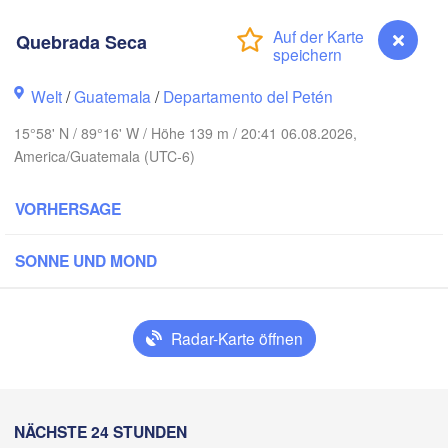
Quebrada Seca
Welt
/
Guatemala
/
Departamento del Petén
Pi
15°58' N / 89°16' W / Höhe 139 m / 20:41 06.08.2026,
America/Guatemala (UTC-6)
Cancún
Mérida
VORHERSAGE
Campeche
SONNE UND MOND
Ciudad del Carmen
Chetumal
T
alcos
Radar-Karte öffnen
BELIZE
Tuxtla Gutiérrez
Quebrada Seca
NÄCHSTE 24 STUNDEN