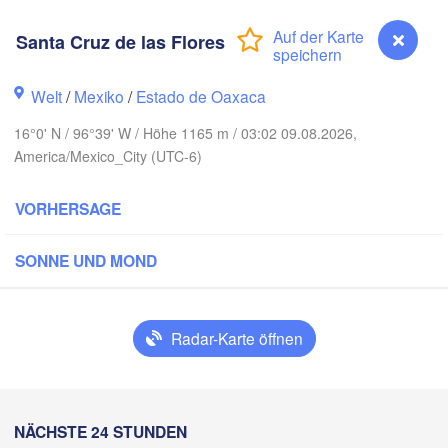
Santa Cruz de las Flores
H
Ciudad Victoria
Welt
/
Mexiko
/
Estado de Oaxaca
16°0' N / 96°39' W / Höhe 1165 m / 03:02 09.08.2026,
Tampico
 Luis Potosí
America/Mexico_City (UTC-6)
ón
VORHERSAGE
Querétaro
Poza Rica
SONNE UND MOND
Ciudad de México
Veracruz
Ciudad de
Tehuacán
Coatzacoalcos
Radar-Karte öffnen
Oaxaca de Juárez
Acapulco
Tuxtla Gutiérrez
Santa Cruz de las Flores
NÄCHSTE 24 STUNDEN