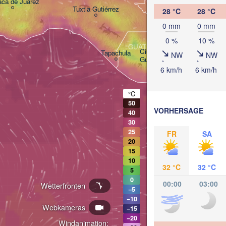
ca de Juárez
BELIZE
Tuxtla Gutiérrez
28 °C
28 °C
0 mm
0 mm
San Pedro S
0 %
10 %
GUATEMALA
Ciudad de 

Tapachula
NW
NW
Guatemala
HON
6 km/h
6 km/h
Teg
San Salvador
°C
50
VORHERSAGE
40
30
25
FR
SA
20
15
10
32 °C
32 °C
5
0
00:00
03:00
Wetterfronten
−5
−10
Webkameras
−15
−20
Windanimation: