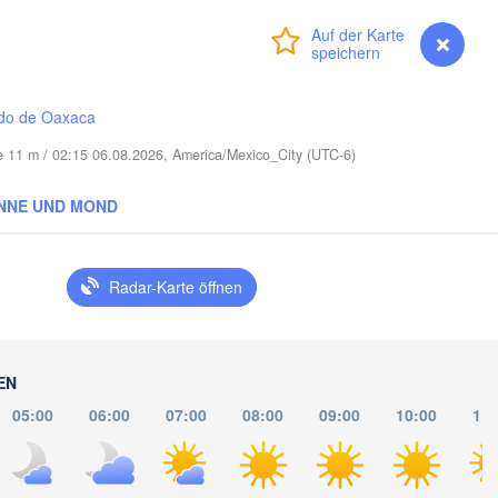
Miami
Anmelden
Premium
myVentusky
Vorhersage
N
do de Oaxaca
e 11 m / 02:15 06.08.2026, America/Mexico_City (UTC-6)
La Habana
NNE UND MOND
Pinar del Río
Santa Clara
Ciego de Ávila
KUBA
Camag
Cancún
Radar-Karte öffnen
EN
05:00
06:00
07:00
08:00
09:00
10:00
11: