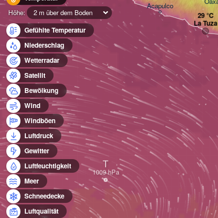
Oaxa
Acapulco
Höhe:
2 m über dem Boden
La Tuza
Gefühlte Temperatur
Niederschlag
Wetterradar
Satellit
Bewölkung
Wind
Windböen
Luftdruck
Gewitter
T
Luftfeuchtigkeit
Meer
Schneedecke
Luftqualität