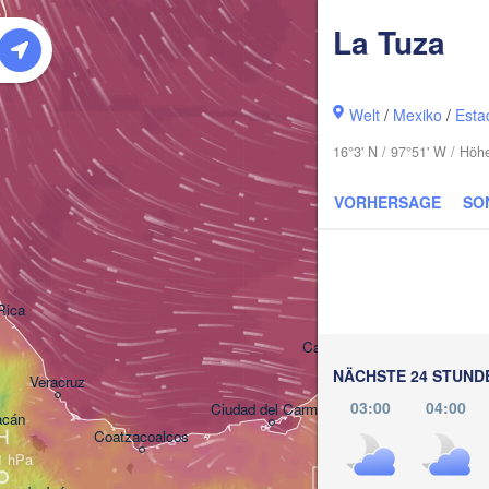
La Tuza
Welt
/
Mexiko
/
Esta
16°3' N / 97°51' W / Höh
VORHERSAGE
SO
Mérida
Rica
Campeche
NÄCHSTE 24 STUND
Veracruz
03:00
04:00
Ciudad del Carmen
Chetumal
acán
H
Coatzacoalcos