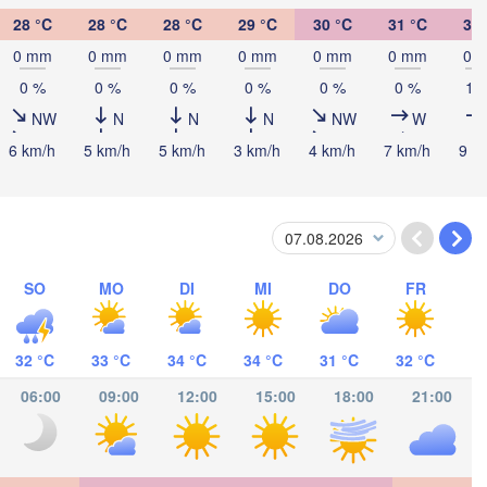
28 °C
28 °C
28 °C
29 °C
30 °C
31 °C
32 
0 mm
0 mm
0 mm
0 mm
0 mm
0 mm
0 
ula
0 %
0 %
0 %
0 %
0 %
0 %
10
Catacamas
NW
N
N
N
NW
W
DURAS
6 km/h
5 km/h
5 km/h
3 km/h
4 km/h
7 km/h
9 k
ucigalpa
NICARAGUA
Managua
SO
MO
DI
MI
DO
FR
H
32 °C
33 °C
34 °C
34 °C
31 °C
32 °C
06:00
09:00
12:00
15:00
18:00
21:00
Panamá
PANAMA