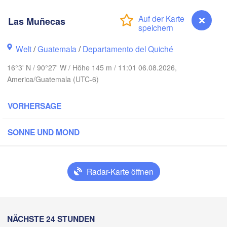
Las Muñecas
Welt
/
Guatemala
/
Departamento del Quiché
16°3' N / 90°27' W / Höhe 145 m / 11:01 06.08.2026,
America/Guatemala (UTC-6)
Cancún
Mérida
VORHERSAGE
Campeche
SONNE UND MOND
Ciudad del Carmen
Chetumal
T
Radar-Karte öffnen
BELIZE
Tuxtla Gutiérrez
Las Muñecas
NÄCHSTE 24 STUNDEN