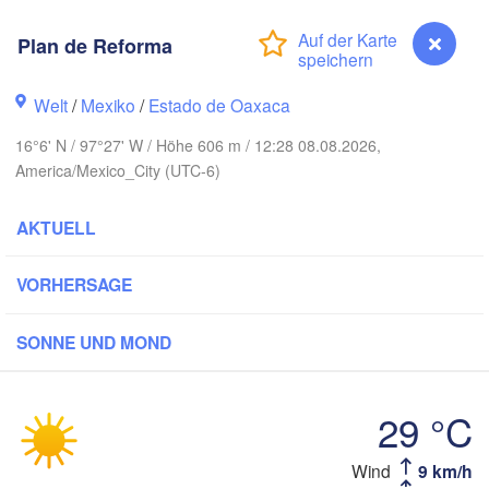
IKO
Plan de Reforma
Ciudad Victoria
Welt
/
Mexiko
/
Estado de Oaxaca
16°6' N / 97°27' W / Höhe 606 m / 12:28 08.08.2026,
Tampico
San Luis Potosí
America/Mexico_City (UTC-6)
León
AKTUELL
Querétaro
Poza Rica
VORHERSAGE
Ciudad de México
Veracruz
Ciud
SONNE UND MOND
Tehuacán
Coatzacoalcos
29 °C
Oaxaca de Juárez
Acapulco
Tuxtla Gutié
Wind
9 km/h
Plan de Reforma