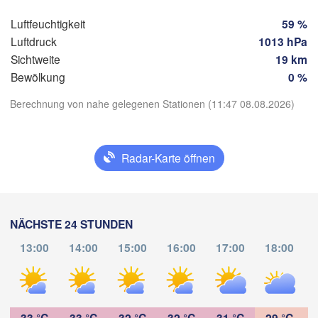
Luftfeuchtigkeit
59 %
Ta
Luftdruck
1013 hPa
Sichtweite
19 km
Bewölkung
0 %
Berechnung von nahe gelegenen Stationen (11:47 08.08.2026)
App herunterladen
Radar-Karte öffnen
Temperatur
2 m über dem Boden
NÄCHSTE 24 STUNDEN
Mi
Do
Fr
Sa
So
Mo
Di
13:00
14:00
15:00
16:00
17:00
18:00
05. Aug
06. Aug
07. Aug
08. Aug
09. Aug
10. Aug
11. Aug
15
16
17
18
19
20
21
:00
:00
:00
:00
:00
:00
:00
33 °C
33 °C
32 °C
32 °C
31 °C
29 °C