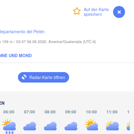
Anmelden
Premium
myVentusky
Vorhersage
Nassau
Departamento del Petén
he 159 m / 03:07 06.08.2026, America/Guatemala (UTC-6)
NNE UND MOND
lara
Ciego de Ávila
KUBA
Camagüey
Radar-Karte öffnen
Holguín
EN
HAITI
DOMINIKANIS
06:00
07:00
08:00
09:00
10:00
11:00
12:
REPUBL
Jérémie
Port-au-Prince
Santo 
Kingston