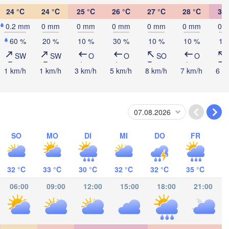
24 °C
24 °C
25 °C
26 °C
27 °C
28 °C
30 
0.2 mm
0 mm
0 mm
0 mm
0 mm
0 mm
0 
60 %
20 %
10 %
30 %
10 %
10 %
10
SW
SW
O
O
SO
O
1 km/h
1 km/h
3 km/h
5 km/h
8 km/h
7 km/h
6 k
Punto F
T
SO
MO
DI
MI
DO
FR
Riohacha
Maracaibo
Valledupar
32 °C
33 °C
30 °C
32 °C
32 °C
35 °C
06:00
09:00
12:00
15:00
18:00
21:00
anamá
Mérida
A
Cúcuta
Apartadó