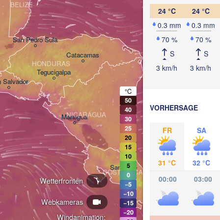
BELIZE
24 °C
24 °C
0.3 mm
0.3 mm
70 %
70 %
San Pedro Sula
S
S
Catacamas
HONDURAS
3 km/h
3 km/h
Tegucigalpa
 Salvador
°C
50
VORHERSAGE
40
NICARAGUA
Managua
30
25
FR
SA
20
15
10
31 °C
32 °C
5
San José
COSTA RICA
0
00:00
03:00
Wetterfronten
−5
P
−10
Webkameras
−15
PANAM
−20
Windanimation: