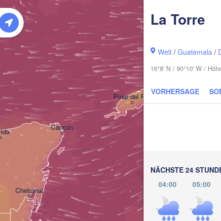
La Torre
Miami
Welt
/
Guatemala
/
16°8' N / 90°10' W / Hö
La Habana
VORHERSAGE
SO
Pinar del Río
Santa C
Cancún
ida
NÄCHSTE 24 STUND
04:00
05:00
Chetumal