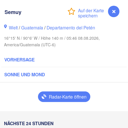
Semuy
Welt
/
Guatemala
/
Departamento del Petén
16°15' N / 90°6' W / Höhe 140 m / 05:46 08.08.2026,
America/Guatemala (UTC-6)
Cancún
VORHERSAGE
Mérida
SONNE UND MOND
Campeche
Ciudad del Carmen
Chetumal
Radar-Karte öffnen
tzacoalcos
BELIZE
Tuxtla Gutiérrez
Semuy
NÄCHSTE 24 STUNDEN