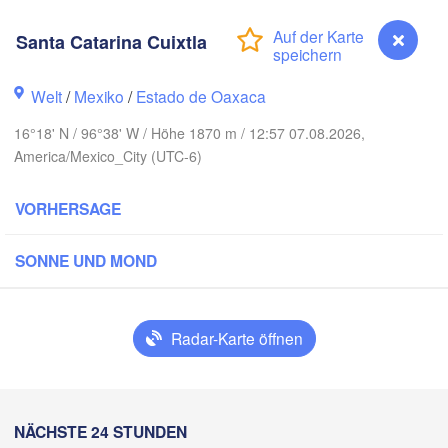
Santa Catarina Cuixtla
Ciudad Victoria
Welt
/
Mexiko
/
Estado de Oaxaca
16°18' N / 96°38' W / Höhe 1870 m / 12:57 07.08.2026,
Tampico
 Luis Potosí
America/Mexico_City (UTC-6)
ón
VORHERSAGE
Querétaro
Poza Rica
SONNE UND MOND
Ciudad de México
Veracruz
Ciudad de
Tehuacán
Radar-Karte öffnen
Coatzacoalcos
Oaxaca de Juárez
Acapulco
Tuxtla Gutiérrez
Santa Catarina Cuixtla
NÄCHSTE 24 STUNDEN