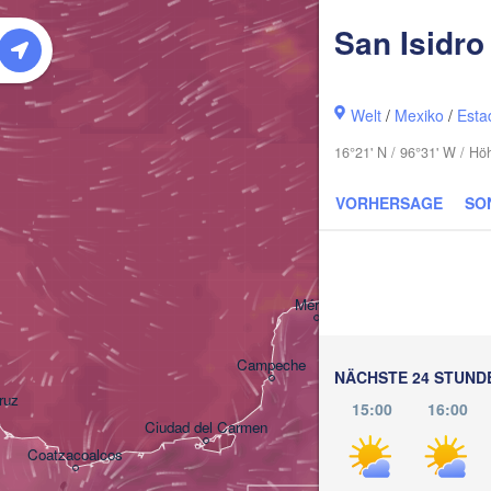
San Isidro
Welt
/
Mexiko
/
Esta
16°21' N / 96°31' W / H
VORHERSAGE
SO
Cancún
Mérida
Campeche
NÄCHSTE 24 STUND
ruz
15:00
16:00
Ciudad del Carmen
Chetumal
Coatzacoalcos