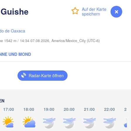
 Guishe
Anmelden
Premium
myVentusky
Vorhersage
Miami
Nassau
do de Oaxaca
öhe 1542 m / 14:34 07.08.2026, America/Mexico_City (UTC-6)
La Habana
NNE UND MOND
Pinar del Río
Santa Clara
Ciego de Ávila
KUBA
Radar-Karte öffnen
Camagüey
Hol
EN
17:00
18:00
19:00
20:00
21:00
22:00
23:
Kingsto