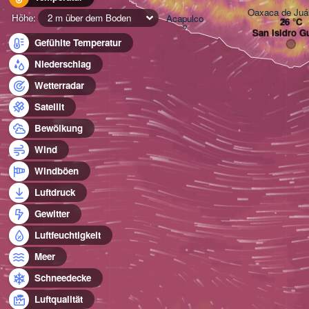
Oaxaca de Juá
Höhe:
2 m über dem Boden
Acapulco
San Isidro G
Gefühlte Temperatur
Niederschlag
Wetterradar
Satellit
Bewölkung
Wind
Windböen
Luftdruck
Gewitter
Luftfeuchtigkeit
Meer
Schneedecke
Luftqualität