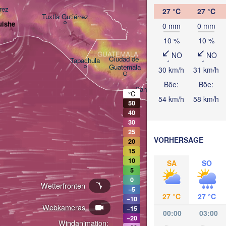
rez
BELIZE
27 °C
27 °C
Tuxtla Gutiérrez
uishe
0 mm
0 mm
10 %
10 %
San Pedro Sula
GUATEMALA
NO
NO
Ciudad de 

Tapachula
Cat
Guatemala
30 km/h
31 km/h
HONDURAS
Tegucigalpa
Böe:
Böe:
San Salvador
°C
54 km/h
58 km/h
50
40
30
NI
Mana
25
VORHERSAGE
20
15
10
SA
SO
5
0
Wetterfronten
−5
27 °C
27 °C
−10
Webkameras
−15
00:00
03:00
−20
Windanimation: