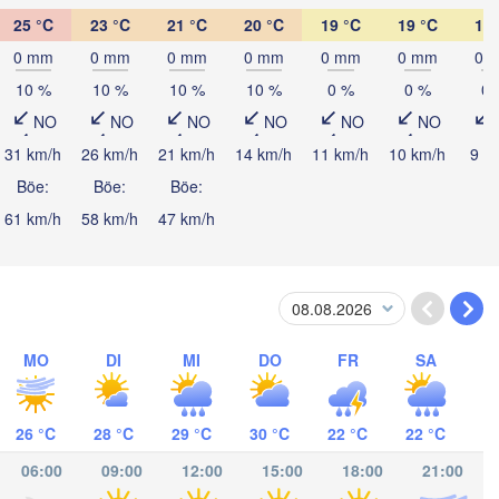
25 °C
23 °C
21 °C
20 °C
19 °C
19 °C
18 
0 mm
0 mm
0 mm
0 mm
0 mm
0 mm
0 
10 %
10 %
10 %
10 %
0 %
0 %
0 
NO
NO
NO
NO
NO
NO
acamas
31 km/h
26 km/h
21 km/h
14 km/h
11 km/h
10 km/h
9 k
Böe:
Böe:
Böe:
61 km/h
58 km/h
47 km/h
CARAGUA
gua
MO
DI
MI
DO
FR
SA
San José
COSTA RICA
26 °C
28 °C
29 °C
30 °C
22 °C
22 °C
Panamá
06:00
09:00
12:00
15:00
18:00
21:00
PANAMA
Aparta