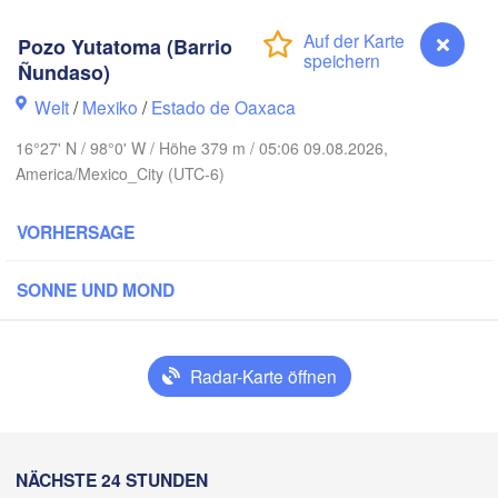
Pozo Yutatoma (Barrio
MEXIKO
Ñundaso)
H
Ciudad Victoria
Welt
/
Mexiko
/
Estado de Oaxaca
16°27' N / 98°0' W / Höhe 379 m / 05:06 09.08.2026,
Tampico
America/Mexico_City (UTC-6)
San Luis Potosí
VORHERSAGE
León
ara
Querétaro
Poza Rica
SONNE UND MOND
Ciudad de México
Veracruz
Radar-Karte öffnen
Tehuacán
Coatzacoalcos
Oaxaca de Juárez
Acapulco
Tuxtla G
Pozo Yutatoma (Barrio Ñundaso)
NÄCHSTE 24 STUNDEN