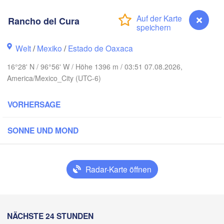
Rancho del Cura
O
Ciudad Victoria
Welt
/
Mexiko
/
Estado de Oaxaca
16°28' N / 96°56' W / Höhe 1396 m / 03:51 07.08.2026,
Tampico
America/Mexico_City (UTC-6)
an Luis Potosí
VORHERSAGE
eón
Querétaro
Poza Rica
SONNE UND MOND
Ciudad de México
Veracruz
Ciudad 
Radar-Karte öffnen
Tehuacán
H
Coatzacoalcos
Oaxaca de Juárez
Acapulco
Tuxtla Gutiérre
Rancho del Cura
NÄCHSTE 24 STUNDEN