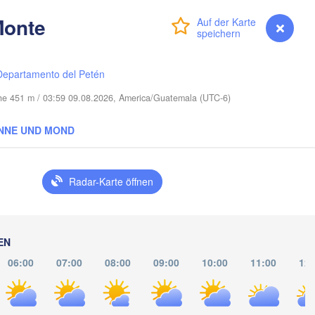
Monte
Anmelden
Premium
myVentusky
Vorhersage
Nassau
Departamento del Petén
öhe 451 m / 03:59 09.08.2026, America/Guatemala (UTC-6)
NNE UND MOND
 de Ávila
Radar-Karte öffnen
Camagüey
Holguín
EN
06:00
07:00
08:00
09:00
10:00
11:00
12:
HAITI
DOMINIKANISCHE 
REPUBLIK
Jérémie
Port-au-Prince
Santo Domin
Kingston