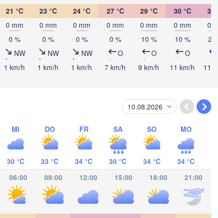
21 °C
23 °C
24 °C
27 °C
29 °C
30 °C
31 
0 mm
0 mm
0 mm
0 mm
0 mm
0 mm
0 
0 %
0 %
0 %
0 %
10 %
10 %
20
NW
NW
NW
O
O
O
1 km/h
1 km/h
1 km/h
7 km/h
9 km/h
11 km/h
11 k
MI
DO
FR
SA
SO
MO
Punto Fijo
Riohacha
Barranquilla
Maracaibo
30 °C
33 °C
34 °C
30 °C
34 °C
34 °C
Valledupar
06:00
09:00
12:00
15:00
18:00
21:00
T
Mérida