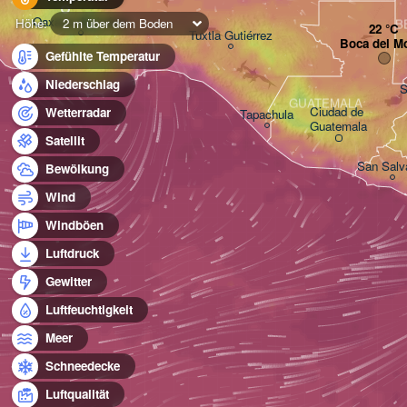
Oaxaca de Juárez
Höhe:
2 m über dem Boden
B
Tuxtla Gutiérrez
Boca del M
Gefühlte Temperatur
Niederschlag
S
GUATEMALA
Ciudad de 

Wetterradar
Tapachula
Guatemala
Satellit
San Salv
Bewölkung
Wind
Windböen
Luftdruck
Gewitter
Luftfeuchtigkeit
Meer
Schneedecke
Luftqualität