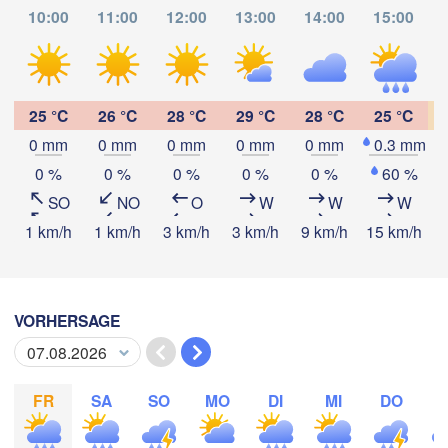
10:00
11:00
12:00
13:00
14:00
15:00
Tapa
25 °C
26 °C
28 °C
29 °C
28 °C
25 °C
0 mm
0 mm
0 mm
0 mm
0 mm
0.3 mm
App herunterladen
0 %
0 %
0 %
0 %
0 %
60 %
SO
NO
O
W
W
W
Temperatur
1 km/h
1 km/h
3 km/h
3 km/h
9 km/h
15 km/h
1
2 m über dem Boden
VORHERSAGE
Mo
Di
Mi
Do
Fr
Sa
So
03. Aug
04. Aug
05. Aug
06. Aug
07. Aug
08. Aug
09. Aug
FR
SA
SO
MO
DI
MI
DO
12
13
14
15
16
17
18
:00
:00
:00
:00
:00
:00
:00