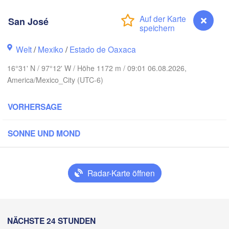
San José
KO
H
Ciudad Victoria
Welt
/
Mexiko
/
Estado de Oaxaca
16°31' N / 97°12' W / Höhe 1172 m / 09:01 06.08.2026,
America/Mexico_City (UTC-6)
Tampico
San Luis Potosí
VORHERSAGE
León
Querétaro
Poza Rica
SONNE UND MOND
Ciudad de México
Veracruz
Ciuda
Radar-Karte öffnen
Tehuacán
T
Coatzacoalcos
Oaxaca de Juárez
Acapulco
Tuxtla Gutiér
San José
NÄCHSTE 24 STUNDEN