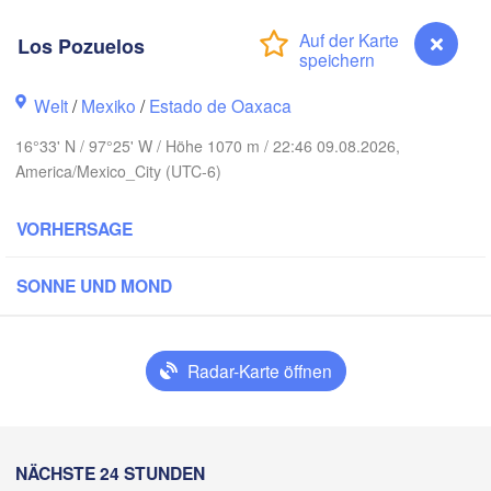
Los Pozuelos
IKO
Ciudad Victoria
Welt
/
Mexiko
/
Estado de Oaxaca
16°33' N / 97°25' W / Höhe 1070 m / 22:46 09.08.2026,
America/Mexico_City (UTC-6)
Tampico
San Luis Potosí
VORHERSAGE
León
Querétaro
Poza Rica
SONNE UND MOND
Ciudad de México
Veracruz
Ciud
Radar-Karte öffnen
Tehuacán
T
H
Coatzacoalcos
Oaxaca de Juárez
Acapulco
Tuxtla Gutié
Los Pozuelos
NÄCHSTE 24 STUNDEN