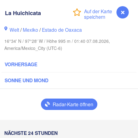
La Huichicata
IKO
H
Ciudad Victoria
Welt
/
Mexiko
/
Estado de Oaxaca
16°34' N / 97°28' W / Höhe 995 m / 01:40 07.08.2026,
America/Mexico_City (UTC-6)
Tampico
San Luis Potosí
VORHERSAGE
León
Querétaro
Poza Rica
SONNE UND MOND
Ciudad de México
Veracruz
Ciud
Radar-Karte öffnen
Tehuacán
Coatzacoalcos
Oaxaca de Juárez
Acapulco
Tuxtla Gutié
La Huichicata
NÄCHSTE 24 STUNDEN