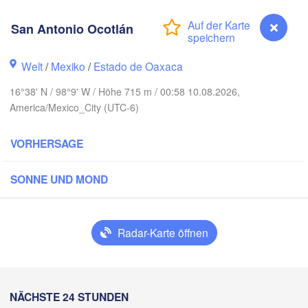
San Antonio Ocotlán
MEXIKO
Ciudad Victoria
Welt
/
Mexiko
/
Estado de Oaxaca
16°38' N / 98°9' W / Höhe 715 m / 00:58 10.08.2026,
America/Mexico_City (UTC-6)
Tampico
San Luis Potosí
VORHERSAGE
León
jara
Querétaro
Poza Rica
SONNE UND MOND
Ciudad de México
Veracruz
Radar-Karte öffnen
Tehuacán
H
Coatzacoalcos
Oaxaca de Juárez
Acapulco
Tuxtla 
San Antonio Ocotlán
NÄCHSTE 24 STUNDEN