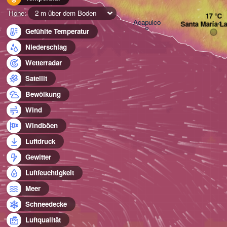
Höhe:
2 m über dem Boden
Acapulco
Santa María La
Gefühlte Temperatur
Niederschlag
Wetterradar
Satellit
Bewölkung
Wind
Windböen
Luftdruck
Gewitter
Luftfeuchtigkeit
Meer
Schneedecke
Luftqualität