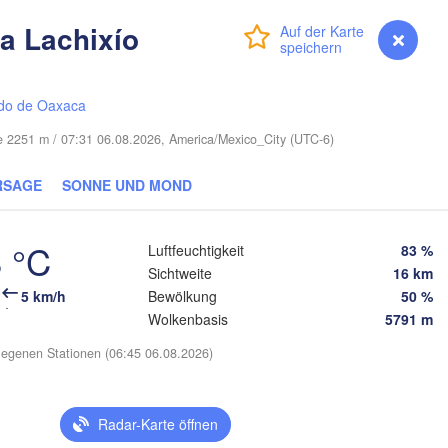
Cape Coral
a Lachixío
Anmelden
Premium
myVentusky
Vorhersage
Miami
Nassau
do de Oaxaca
he 2251 m / 07:31 06.08.2026, America/Mexico_City (UTC-6)
RSAGE
SONNE UND MOND
La Habana
Pinar del Río
Santa Clara
 °C
Luftfeuchtigkeit
83 %
Ciego de Ávila
KUBA
Sichtweite
16 km
Camagüey
ún
5 km/h
Bewölkung
50 %
Wolkenbasis
5791 m
egenen Stationen (06:45 06.08.2026)
Radar-Karte öffnen
King