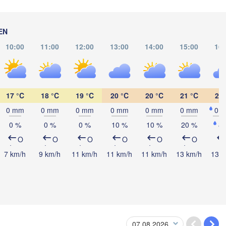
EN
10:00
11:00
12:00
13:00
14:00
15:00
16:
Catacamas
S
pa
17 °C
18 °C
19 °C
20 °C
20 °C
21 °C
20 
0 mm
0 mm
0 mm
0 mm
0 mm
0 mm
0.
0 %
0 %
0 %
10 %
10 %
20 %
8
NICARAGUA
anagua
O
O
O
O
O
O
7 km/h
9 km/h
11 km/h
11 km/h
11 km/h
13 km/h
13 k
San José
COSTA RICA
Panamá
PANAMA