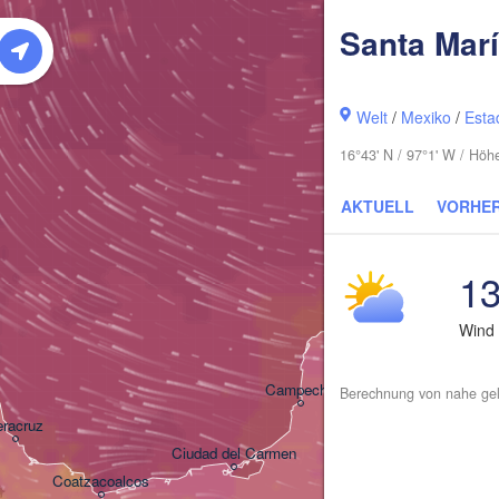
Santa Marí
Welt
/
Mexiko
/
Esta
16°43' N / 97°1' W / Hö
AKTUELL
VORHE
13
Canc
Mérida
Wind
Campeche
Berechnung von nahe gel
eracruz
Ciudad del Carmen
Chetumal
Coatzacoalcos