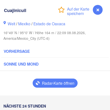
rey
Cuajinicuil
Welt
/
Mexiko
/
Estado de Oaxaca
udad Victoria
16°49' N / 95°0' W / Höhe 164 m / 22:09 08.08.2026,
America/Mexico_City (UTC-6)
Tampico
í
VORHERSAGE
ro
Poza Rica
SONNE UND MOND
Campec
H
dad de México
Veracruz
Radar-Karte öffnen
Ciudad del Carmen
Tehuacán
Coatzacoalcos
Oaxaca de Juárez
Cuajinicuil
NÄCHSTE 24 STUNDEN
pulco
Tuxtla Gutiérrez