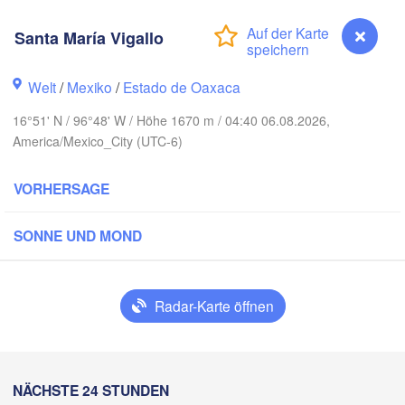
Monterrey
Santa María Vigallo
Welt
/
Mexiko
/
Estado de Oaxaca
Ciudad Victoria
16°51' N / 96°48' W / Höhe 1670 m / 04:40 06.08.2026,
America/Mexico_City (UTC-6)
Tampico
n Luis Potosí
VORHERSAGE
eón
Querétaro
Poza Rica
SONNE UND MOND
Ciudad de México
Veracruz
Radar-Karte öffnen
Ciudad d
Tehuacán
Coatzacoalcos
Santa María Vigallo
NÄCHSTE 24 STUNDEN
Acapulco
Tuxtla Gutiérrez