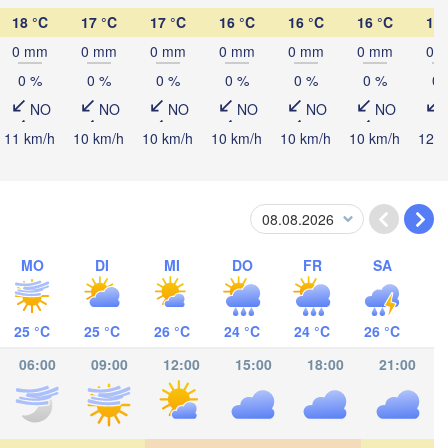
18 °C
17 °C
17 °C
16 °C
16 °C
16 °C
15 
0 mm
0 mm
0 mm
0 mm
0 mm
0 mm
0 
0 %
0 %
0 %
0 %
0 %
0 %
0 
NO
NO
NO
NO
NO
NO
a
11 km/h
10 km/h
10 km/h
10 km/h
10 km/h
10 km/h
12 k
Catacamas
RAS
galpa
MO
DI
MI
DO
FR
SA
NICARAGUA
Managua
25 °C
25 °C
26 °C
24 °C
24 °C
26 °C
06:00
09:00
12:00
15:00
18:00
21:00
San José
COSTA RICA
Panamá