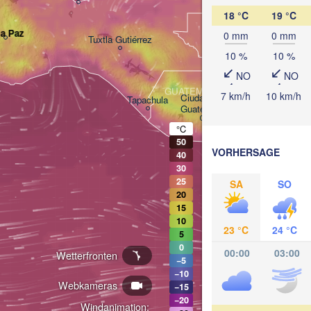
18 °C
19 °C
BELIZE
la Paz
0 mm
0 mm
Tuxtla Gutiérrez
10 %
10 %
NO
NO
San Pedro Sul
GUATEMALA
7 km/h
10 km/h
Ciudad de 

Tapachula
Guatemala
HONDU
Teguci
°C
San Salvador
50
VORHERSAGE
40
30
25
SA
SO
20
15
10
23 °C
24 °C
5
0
00:00
03:00
Wetterfronten
−5
−10
Webkameras
−15
−20
Windanimation: