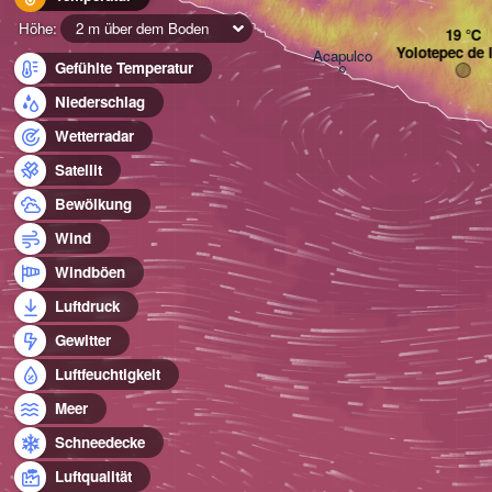
Höhe:
2 m über dem Boden
Yolotepec de 
Acapulco
Gefühlte Temperatur
Niederschlag
Wetterradar
Satellit
Bewölkung
Wind
Windböen
Luftdruck
Gewitter
Luftfeuchtigkeit
Meer
Schneedecke
Luftqualität