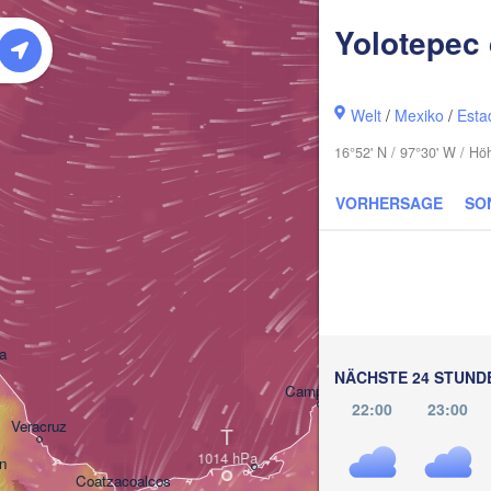
Yolotepec 
Welt
/
Mexiko
/
Esta
16°52' N / 97°30' W / H
VORHERSAGE
SO
C
Mérida
a
NÄCHSTE 24 STUND
Campeche
22:00
23:00
Veracruz
T
Chetumal
n
Coatzacoalcos