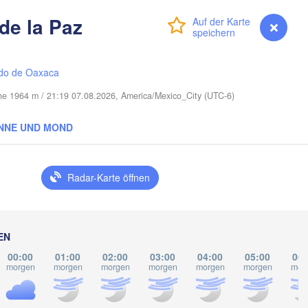
Cape Coral
de la Paz
Anmelden
Premium
myVentusky
Vorhersage
Miami
Nas
do de Oaxaca
öhe 1964 m / 21:19 07.08.2026, America/Mexico_City (UTC-6)
NNE UND MOND
La Habana
Pinar del Río
Santa Clara
Radar-Karte öffnen
Ciego de Ávila
KUBA
Camagüey
ancún
EN
00:00
01:00
02:00
03:00
04:00
05:00
06:
morgen
morgen
morgen
morgen
morgen
morgen
mor