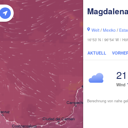
Magdalena
Welt
/
Mexiko
/
Esta
16°53' N / 96°54' W / H
AKTUELL
VORHE
21
Cancú
Wind
Mérida
Berechnung von nahe gel
Campeche
racruz
Ciudad del Carmen
Chetumal
Coatzacoalcos