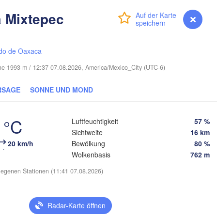
Cape Coral
 Mixtepec
Anmelden
Premium
myVentusky
Vorhersage
Miami
Nassau
do de Oaxaca
öhe 1993 m / 12:37 07.08.2026, America/Mexico_City (UTC-6)
RSAGE
SONNE UND MOND
La Habana
Pinar del Río
Santa Clara
 °C
Luftfeuchtigkeit
57 %
Ciego de Ávila
Sichtweite
16 km
KUBA
Camagüey
n
20 km/h
Bewölkung
80 %
Wolkenbasis
762 m
egenen Stationen (11:41 07.08.2026)
Radar-Karte öffnen