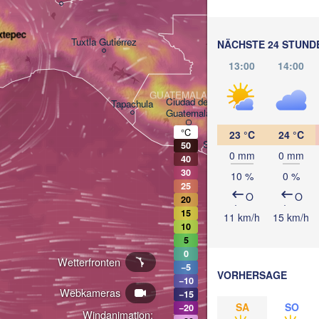
BELIZE
xtepec
Tuxtla Gutiérrez
NÄCHSTE 24 STUND
13:00
14:00
San Pedro Sula
GUATEMALA
Ciudad de 

Tapachula
Guatemala
HONDURA
Tegucigalp
°C
23 °C
24 °C
San Salvador
50
0 mm
0 mm
40
30
10 %
0 %
25
Ma
O
O
20
15
11 km/h
15 km/h
10
5
0
Wetterfronten
−5
VORHERSAGE
−10
Webkameras
−15
SA
SO
−20
Windanimation: