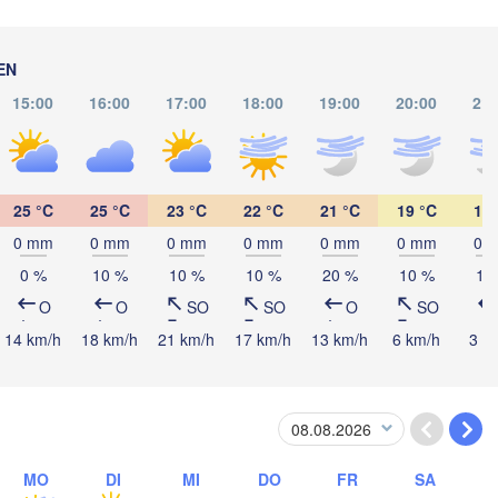
Kings
EN
15:00
16:00
17:00
18:00
19:00
20:00
21:
Catacamas
S
a
25 °C
25 °C
23 °C
22 °C
21 °C
19 °C
18 
0 mm
0 mm
0 mm
0 mm
0 mm
0 mm
0 
0 %
10 %
10 %
10 %
20 %
10 %
10
NICARAGUA
nagua
O
O
SO
SO
O
SO
14 km/h
18 km/h
21 km/h
17 km/h
13 km/h
6 km/h
3 k
San José
COSTA RICA
Panamá
MO
DI
MI
DO
FR
SA