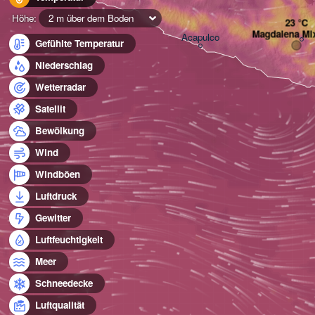
Höhe:
2 m über dem Boden
Magdalena Mi
Acapulco
Gefühlte Temperatur
Niederschlag
Wetterradar
Satellit
Bewölkung
Wind
Windböen
Luftdruck
Gewitter
Luftfeuchtigkeit
Meer
Schneedecke
Luftqualität