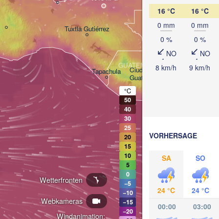
16 °C
16 °C
BELIZE
0 mm
0 mm
Tuxtla Gutiérrez
0 %
0 %
NO
NO
San Pedro Su
GUATEMALA
8 km/h
9 km/h
Ciudad de 

Tapachula
Guatemala
HOND
Teguc
°C
San Salvador
50
40
30
25
VORHERSAGE
20
15
10
SA
SO
5
0
Wetterfronten
−5
24 °C
24 °C
−10
Webkameras
−15
00:00
03:00
−20
Windanimation: