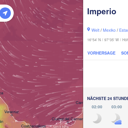
Imperio
Welt
/
Mexiko
/
Esta
16°54' N / 97°35' W / H
VORHERSAGE
SO
Mérida
ca
NÄCHSTE 24 STUND
Campeche
02:00
03:00
Veracruz
Ciudad del Carmen
T
Chetumal
án
Coatzacoalcos