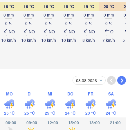
16 °C
16 °C
16 °C
18 °C
19 °C
20 °C
22 
0 mm
0 mm
0 mm
0 mm
0 mm
0 mm
0 
0 %
0 %
0 %
0 %
0 %
0 %
0 
NO
NO
NO
NO
NO
O
la
10 km/h
10 km/h
10 km/h
10 km/h
8 km/h
7 km/h
5 k
Catacamas
URAS
igalpa
NICARAGUA
Managua
MO
DI
MI
DO
FR
SA
San José
COSTA RICA
25 °C
25 °C
25 °C
24 °C
23 °C
24 °C
06:00
09:00
12:00
15:00
18:00
21:00
Panamá