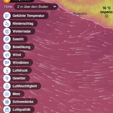
Höhe:
2 m über dem Boden
Imperio
Acapulco
Gefühlte Temperatur
Niederschlag
Wetterradar
Satellit
Bewölkung
Wind
Windböen
Luftdruck
Gewitter
Luftfeuchtigkeit
Meer
Schneedecke
Luftqualität