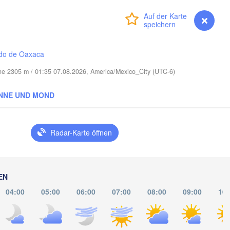
Cape Coral
Anmelden
Premium
myVentusky
Vorhersage
Miami
Na
do de Oaxaca
öhe 2305 m / 01:35 07.08.2026, America/Mexico_City (UTC-6)
NNE UND MOND
La Habana
Pinar del Río
Santa Clara
Radar-Karte öffnen
Ciego de Ávila
KUBA
Camagüe
Cancún
EN
04:00
05:00
06:00
07:00
08:00
09:00
10: