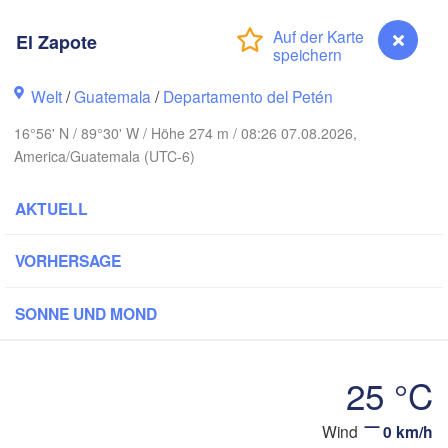
El Zapote
Welt
/
Guatemala
/
Departamento del Petén
16°56' N / 89°30' W / Höhe 274 m / 08:26 07.08.2026,
America/Guatemala (UTC-6)
AKTUELL
Cancún
Mérida
VORHERSAGE
Campeche
SONNE UND MOND
Ciudad del Carmen
Chetumal
coalcos
25 °C
Wind
0 km/h
El Zapote
BELIZE
Tuxtla Gutiérrez