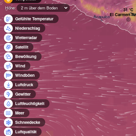
Höhe:
2 m über dem Boden
Oax
El Carmen Tux
Acapulco
Gefühlte Temperatur
Niederschlag
Wetterradar
Satellit
Bewölkung
Wind
Windböen
Luftdruck
Gewitter
Luftfeuchtigkeit
Meer
Schneedecke
Luftqualität