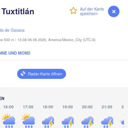
Cape Coral
Tuxtitlán
Anmelden
Premium
myVentusky
Vorhersage
Miami
do de Oaxaca
öhe 530 m / 13:38 06.08.2026, America/Mexico_City (UTC-6)
NNE UND MOND
La Habana
Pinar del Río
Santa Clara
Radar-Karte öffnen
Ciego de Ávila
KUBA
Camag
Cancún
EN
16:00
17:00
18:00
19:00
20:00
21:00
22: