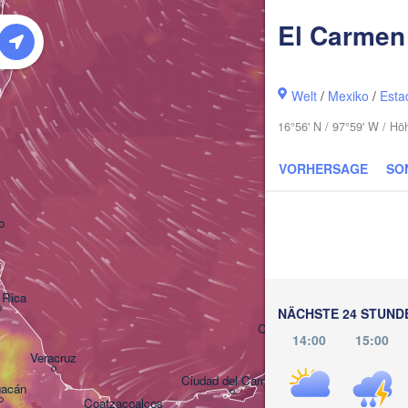
El Carmen 
Welt
/
Mexiko
/
Esta
16°56' N / 97°59' W / H
VORHERSAGE
SO
o
Mérida
 Rica
NÄCHSTE 24 STUND
Campeche
14:00
15:00
Veracruz
Ciudad del Carmen
Chetumal
uacán
Coatzacoalcos