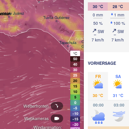
30 °C
28 °C
aca de Juárez
titlán
BELIZE
0 mm
1 mm
Tuxtla Gutiérrez
50 %
100 %
SW
SW
San Pedro 
GUATEMALA
7 km/h
7 km/h
Ciudad de 

Tapachula
Guatemala
HO
°C
Te
50
San Salvador
VORHERSAGE
40
30
25
FR
SA
20
15
10
30 °C
31 °C
5
0
00:00
03:00
Wetterfronten
−5
−10
Webkameras
−15
−20
Windanimation: