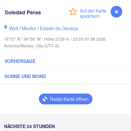
Monterrey
Soledad Peras
O
Welt
/
Mexiko
/
Estado de Oaxaca
Ciudad Victoria
16°57' N / 96°56' W / Höhe 2729 m / 22:53 07.08.2026,
America/Mexico_City (UTC-6)
Tampico
an Luis Potosí
VORHERSAGE
eón
Querétaro
SONNE UND MOND
Poza Rica
H
Veracruz
Radar-Karte öffnen
Ciudad 
Tehuacán
Coatzacoalcos
Soledad Peras
NÄCHSTE 24 STUNDEN
Acapulco
Tuxtla Gutiérre