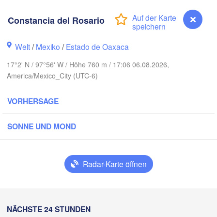
Monterrey
Constancia del Rosario
EXIKO
Welt
/
Mexiko
/
Estado de Oaxaca
Ciudad Victoria
17°2' N / 97°56' W / Höhe 760 m / 17:06 06.08.2026,
America/Mexico_City (UTC-6)
Tampico
San Luis Potosí
VORHERSAGE
León
ara
SONNE UND MOND
Querétaro
Poza Rica
Ciudad de México
Veracruz
Radar-Karte öffnen
C
Tehuacán
Coatzacoalcos
Constancia del Rosario
NÄCHSTE 24 STUNDEN
Oaxaca de Juárez
Acapulco
Tuxtla G