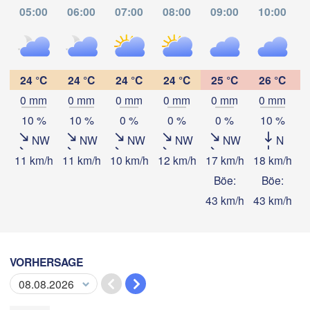
05:00
06:00
07:00
08:00
09:00
10:00
GUATEMA
Ciudad 
Tapachula
Guatem
24 °C
24 °C
24 °C
24 °C
25 °C
26 °C
0 mm
0 mm
0 mm
0 mm
0 mm
0 mm
App herunterladen
10 %
10 %
0 %
0 %
0 %
10 %
NW
NW
NW
NW
NW
N
Temperatur
11 km/h
11 km/h
10 km/h
12 km/h
17 km/h
18 km/h
1
Böe:
Böe:
43 km/h
43 km/h
4
2 m über dem Boden
Di
Mi
Do
Fr
Sa
So
Mo
04. Aug
05. Aug
06. Aug
07. Aug
08. Aug
09. Aug
10. Aug
VORHERSAGE
08
09
10
11
12
13
14
:00
:00
:00
:00
:00
:00
:00