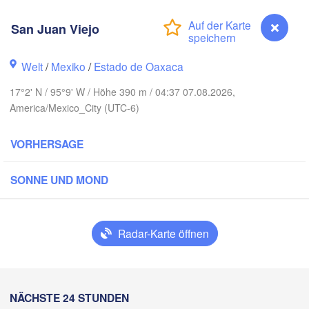
rrey
San Juan Viejo
Welt
/
Mexiko
/
Estado de Oaxaca
iudad Victoria
17°2' N / 95°9' W / Höhe 390 m / 04:37 07.08.2026,
America/Mexico_City (UTC-6)
Tampico
sí
VORHERSAGE
SONNE UND MOND
aro
Poza Rica
Campe
udad de México
Veracruz
Radar-Karte öffnen
Ciudad del Carmen
Tehuacán
Coatzacoalcos
San Juan Viejo
NÄCHSTE 24 STUNDEN
Oaxaca de Juárez
apulco
Tuxtla Gutiérrez