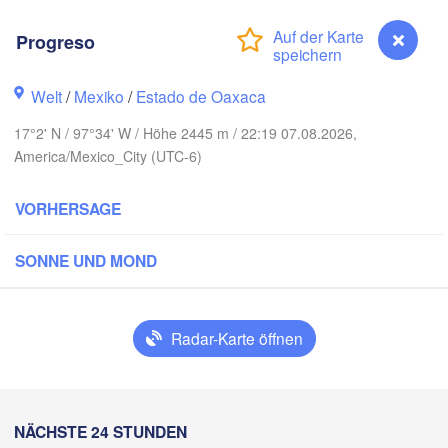
Monterrey
Progreso
XIKO
Welt
/
Mexiko
/
Estado de Oaxaca
Ciudad Victoria
17°2' N / 97°34' W / Höhe 2445 m / 22:19 07.08.2026,
America/Mexico_City (UTC-6)
Tampico
San Luis Potosí
VORHERSAGE
León
a
SONNE UND MOND
Querétaro
Poza Rica
H
Veracruz
Radar-Karte öffnen
Ciu
Tehuacán
Coatzacoalcos
H
Progreso
NÄCHSTE 24 STUNDEN
Acapulco